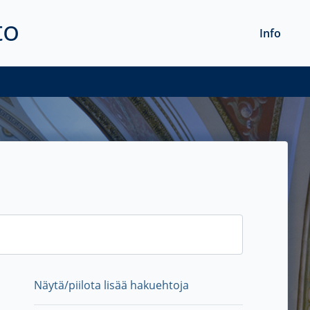
to
Info
Näytä/piilota lisää hakuehtoja