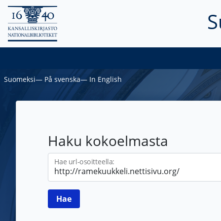
S
Suomeksi
―
På svenska
―
In English
Haku kokoelmasta
Hae url-osoitteella: