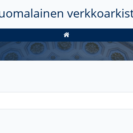
uomalainen verkkoarkis