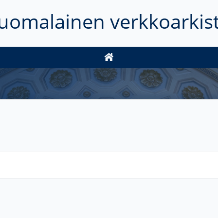
uomalainen verkkoarkis