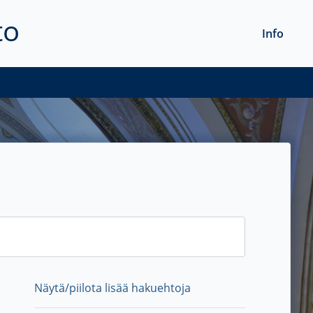
to
Info
Näytä/piilota lisää hakuehtoja