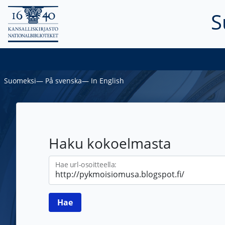
S
Suomeksi
―
På svenska
―
In English
Haku kokoelmasta
Hae url-osoitteella: