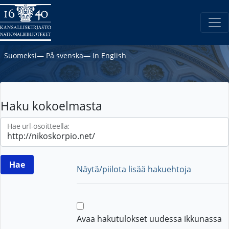
Suomeksi
―
På svenska
―
In English
Haku kokoelmasta
Hae url-osoitteella:
Näytä/piilota lisää hakuehtoja
Avaa hakutulokset uudessa ikkunassa