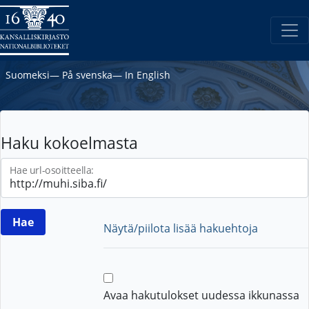
Suomeksi
―
På svenska
―
In English
Haku kokoelmasta
Hae url-osoitteella:
Näytä/piilota lisää hakuehtoja
Avaa hakutulokset uudessa ikkunassa