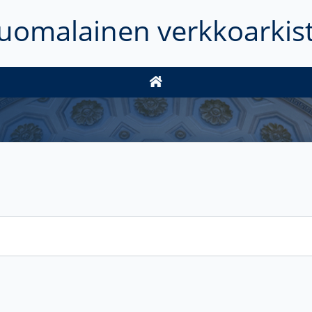
uomalainen verkkoarkis