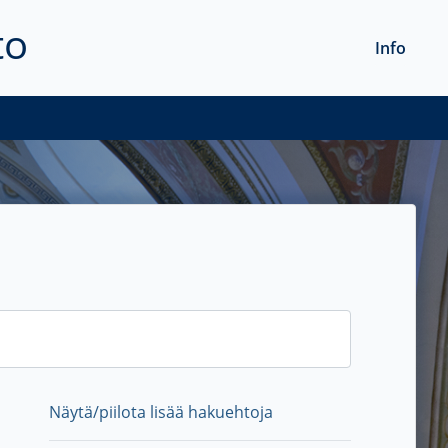
to
Info
Näytä/piilota lisää hakuehtoja