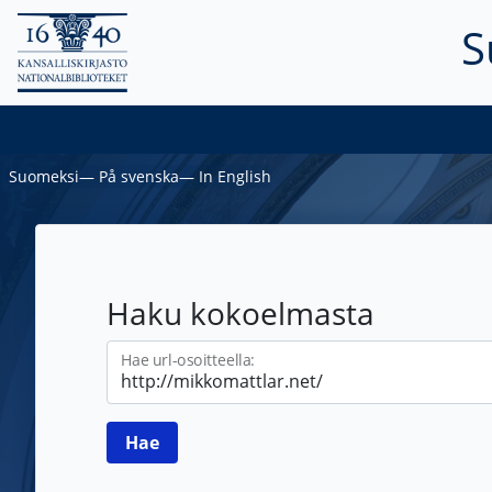
S
Suomeksi
―
På svenska
―
In English
Haku kokoelmasta
Hae url-osoitteella: