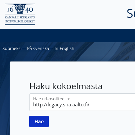
S
Suomeksi
―
På svenska
―
In English
Haku kokoelmasta
Hae url-osoitteella: