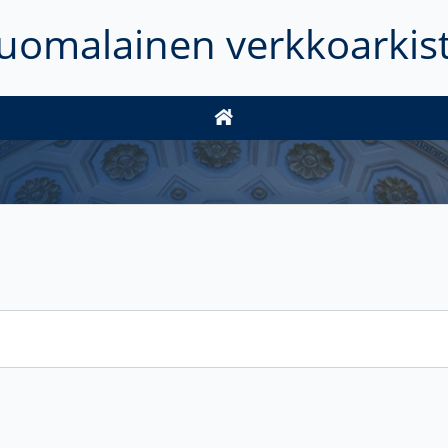
uomalainen verkkoarkis