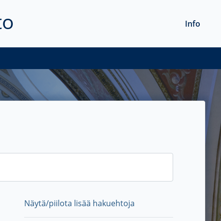
to
Info
Näytä/piilota lisää hakuehtoja