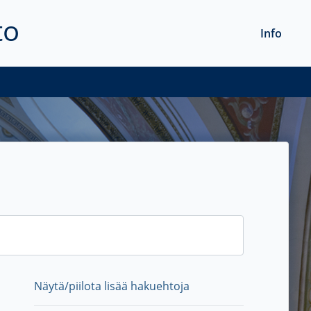
to
Info
Näytä/piilota lisää hakuehtoja