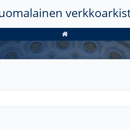
uomalainen verkkoarkis