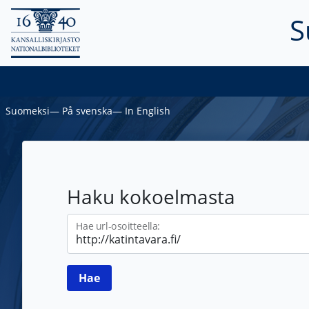
S
Suomeksi
―
På svenska
―
In English
Haku kokoelmasta
Hae url-osoitteella: