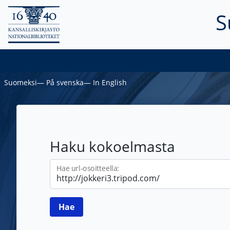
S
Suomeksi
―
På svenska
―
In English
Haku kokoelmasta
Hae url-osoitteella: