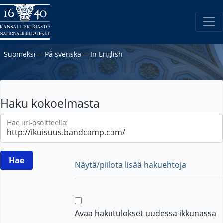
Suomeksi
―
På svenska
―
In English
Haku kokoelmasta
Hae url-osoitteella:
Näytä/piilota lisää hakuehtoja
Avaa hakutulokset uudessa ikkunassa