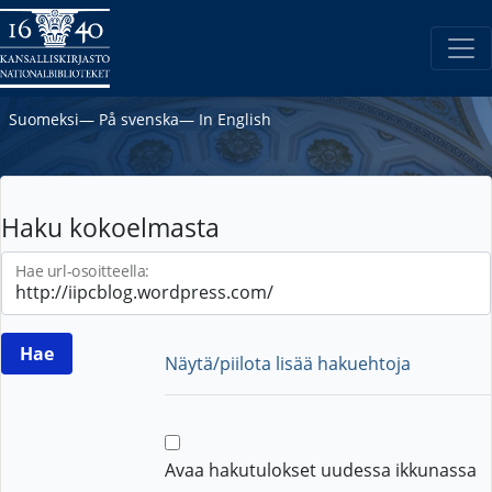
Suomeksi
―
På svenska
―
In English
Haku kokoelmasta
Hae url-osoitteella:
Näytä/piilota lisää hakuehtoja
Avaa hakutulokset uudessa ikkunassa