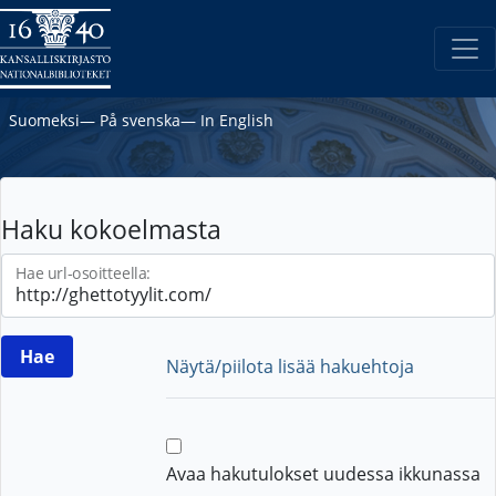
Suomeksi
―
På svenska
―
In English
Haku kokoelmasta
Hae url-osoitteella:
Näytä/piilota lisää hakuehtoja
Avaa hakutulokset uudessa ikkunassa