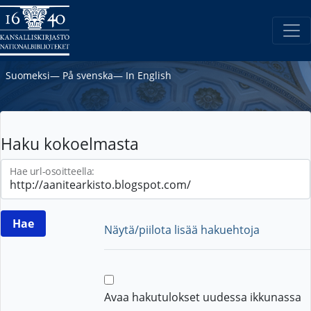
Suomeksi
―
På svenska
―
In English
Haku kokoelmasta
Hae url-osoitteella:
Näytä/piilota lisää hakuehtoja
Avaa hakutulokset uudessa ikkunassa