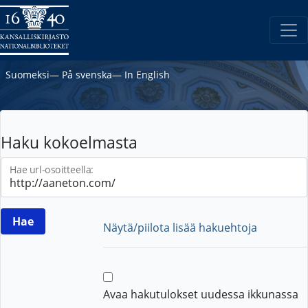
Suomeksi
―
På svenska
―
In English
Haku kokoelmasta
Hae url-osoitteella:
Näytä/piilota lisää hakuehtoja
Avaa hakutulokset uudessa ikkunassa