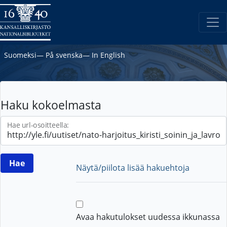
Suomeksi
―
På svenska
―
In English
Haku kokoelmasta
Hae url-osoitteella:
Näytä/piilota lisää hakuehtoja
Avaa hakutulokset uudessa ikkunassa