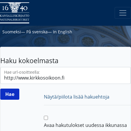
Suomeksi
―
På svenska
―
In English
Haku kokoelmasta
Hae url-osoitteella:
Näytä/piilota lisää hakuehtoja
Avaa hakutulokset uudessa ikkunassa