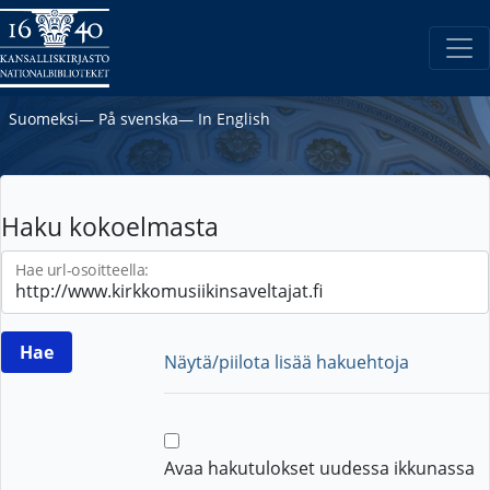
Suomeksi
―
På svenska
―
In English
Haku kokoelmasta
Hae url-osoitteella:
Näytä/piilota lisää hakuehtoja
Avaa hakutulokset uudessa ikkunassa