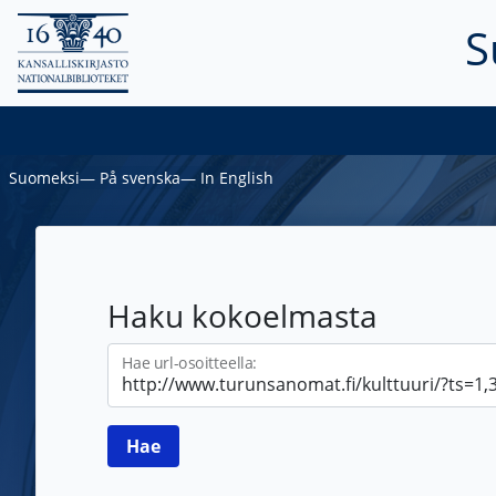
S
Suomeksi
―
På svenska
―
In English
Haku kokoelmasta
Hae url-osoitteella: