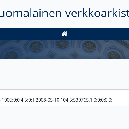
uomalainen verkkoarkis