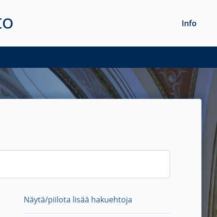
to
Info
Näytä/piilota lisää hakuehtoja