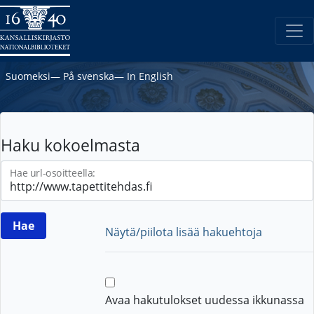
Suomeksi
―
På svenska
―
In English
Haku kokoelmasta
Hae url-osoitteella:
Näytä/piilota lisää hakuehtoja
Avaa hakutulokset uudessa ikkunassa