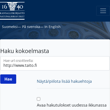
Suomeksi
―
På svenska
―
In English
Haku kokoelmasta
Hae url-osoitteella:
Näytä/piilota lisää hakuehtoja
Avaa hakutulokset uudessa ikkunassa