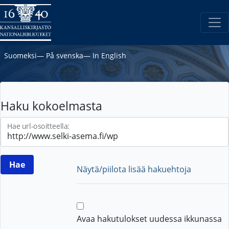
Suomeksi
―
På svenska
―
In English
Haku kokoelmasta
Hae url-osoitteella:
Näytä/piilota lisää hakuehtoja
Avaa hakutulokset uudessa ikkunassa