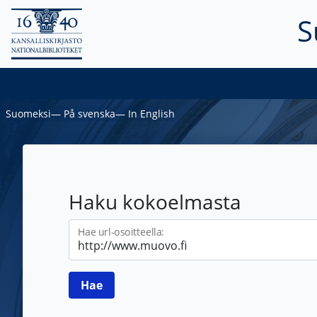
S
Suomeksi
―
På svenska
―
In English
Haku kokoelmasta
Hae url-osoitteella: