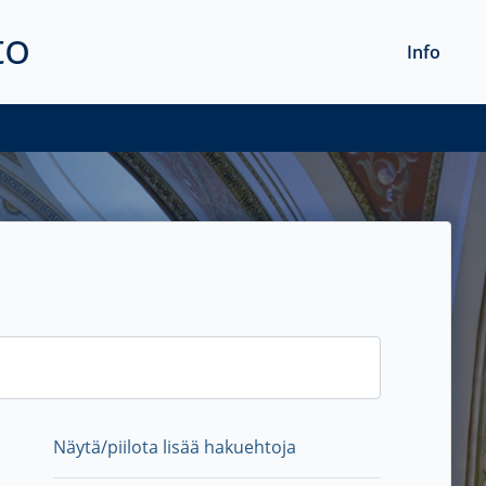
to
Info
Näytä/piilota lisää hakuehtoja