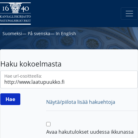
Suomeksi
―
På svenska
―
In English
Haku kokoelmasta
Hae url-osoitteella:
Näytä/piilota lisää hakuehtoja
Avaa hakutulokset uudessa ikkunassa