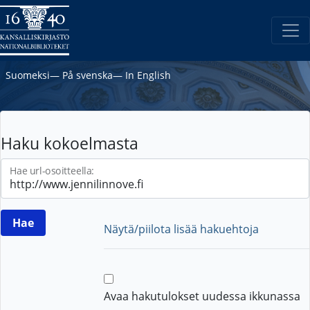
Suomeksi
―
På svenska
―
In English
Haku kokoelmasta
Hae url-osoitteella:
Näytä/piilota lisää hakuehtoja
Avaa hakutulokset uudessa ikkunassa