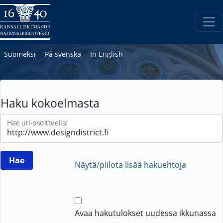
Suomeksi
―
På svenska
―
In English
Haku kokoelmasta
Hae url-osoitteella:
Näytä/piilota lisää hakuehtoja
Avaa hakutulokset uudessa ikkunassa