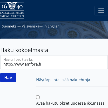
Suomeksi
―
På svenska
―
In English
Haku kokoelmasta
Hae url-osoitteella:
Näytä/piilota lisää hakuehtoja
Avaa hakutulokset uudessa ikkunassa