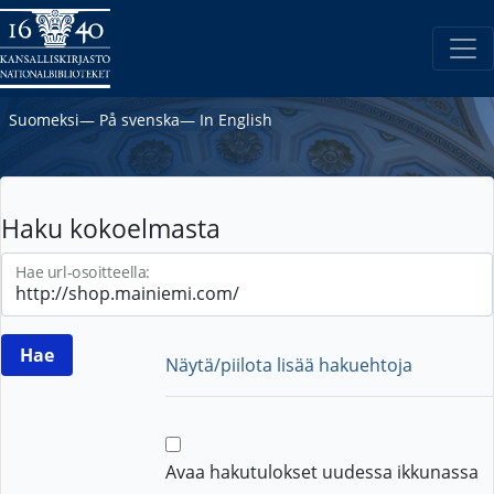
Suomeksi
―
På svenska
―
In English
Haku kokoelmasta
Hae url-osoitteella:
Näytä/piilota lisää hakuehtoja
Avaa hakutulokset uudessa ikkunassa