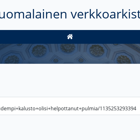
uomalainen verkkoarkis