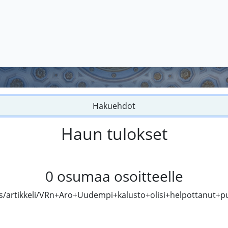
Hakuehdot
Haun tulokset
0
osumaa osoitteelle
ous/artikkeli/VRn+Aro+Uudempi+kalusto+olisi+helpottanut+