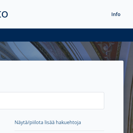
to
Info
Näytä/piilota lisää hakuehtoja