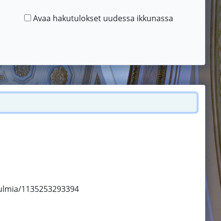
Avaa hakutulokset uudessa ikkunassa
pulmia/1135253293394