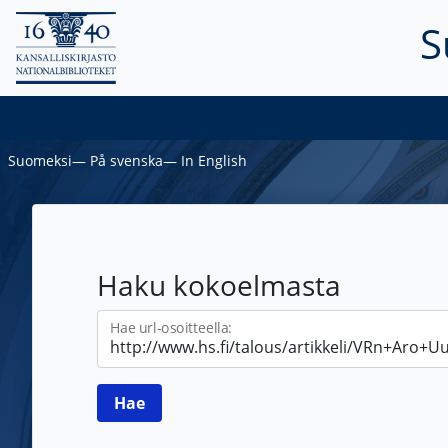
S
Suomeksi
―
På svenska
―
In English
Haku kokoelmasta
Hae url-osoitteella: