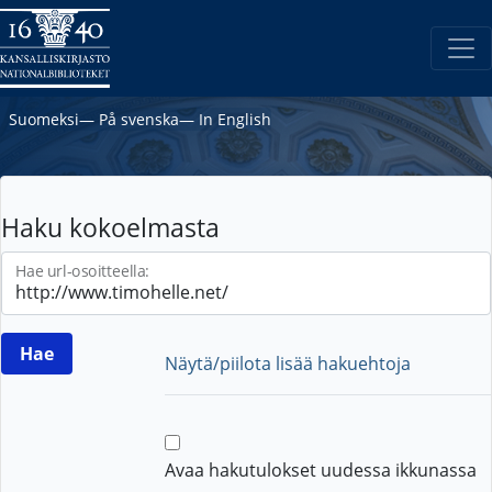
Suomeksi
―
På svenska
―
In English
Haku kokoelmasta
Hae url-osoitteella:
Näytä/piilota lisää hakuehtoja
Avaa hakutulokset uudessa ikkunassa