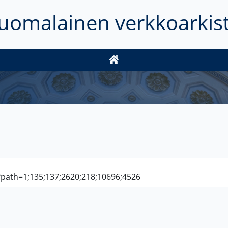
uomalainen verkkoarkis