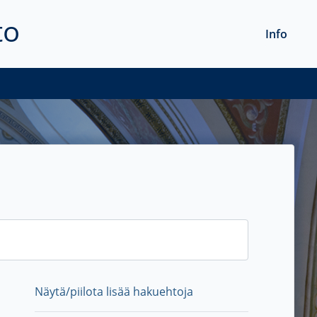
to
Info
Näytä/piilota lisää hakuehtoja