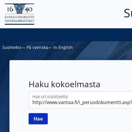
S
Suomeksi
―
På svenska
―
In English
Haku kokoelmasta
Hae url-osoitteella: