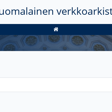
uomalainen verkkoarkis