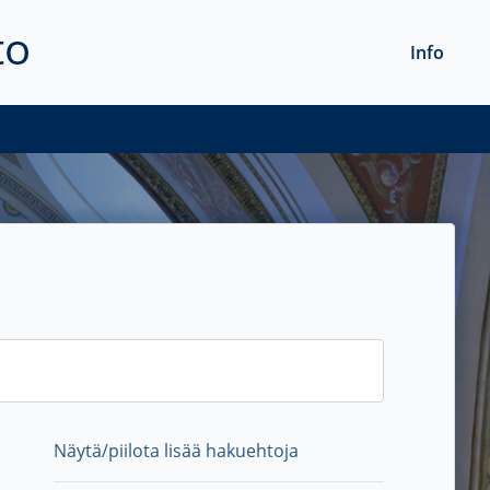
to
Info
Näytä/piilota lisää hakuehtoja