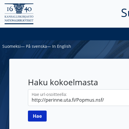
S
Suomeksi
―
På svenska
―
In English
Haku kokoelmasta
Hae url-osoitteella: