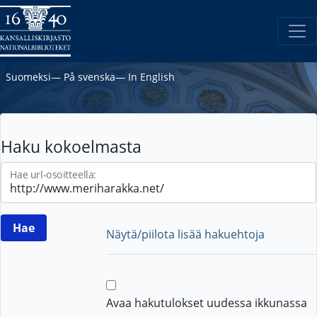
Suomeksi
―
På svenska
―
In English
Haku kokoelmasta
Hae url-osoitteella:
Näytä/piilota lisää hakuehtoja
Avaa hakutulokset uudessa ikkunassa