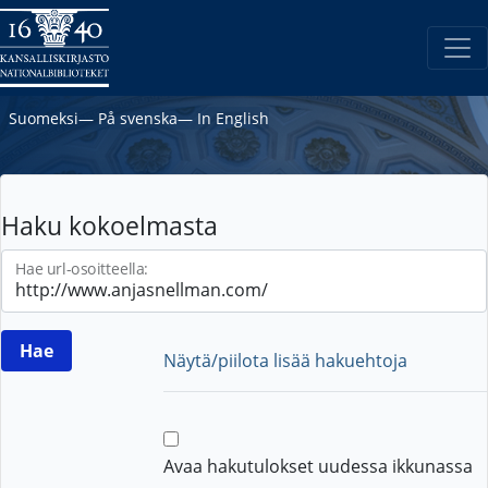
Suomeksi
―
På svenska
―
In English
Haku kokoelmasta
Hae url-osoitteella:
Näytä/piilota lisää hakuehtoja
Avaa hakutulokset uudessa ikkunassa