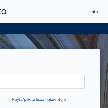
to
Info
Näytä/piilota lisää hakuehtoja