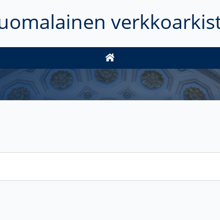
uomalainen verkkoarkis