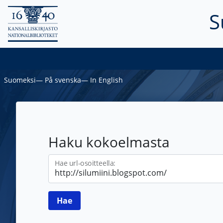
S
Suomeksi
―
På svenska
―
In English
Haku kokoelmasta
Hae url-osoitteella: