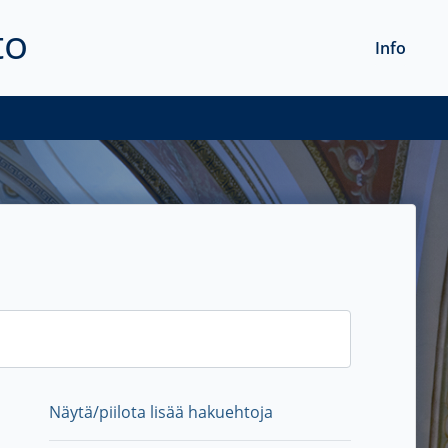
to
Info
Näytä/piilota lisää hakuehtoja