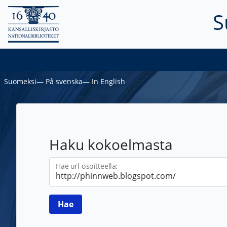
S
Suomeksi
―
På svenska
―
In English
Haku kokoelmasta
Hae url-osoitteella: