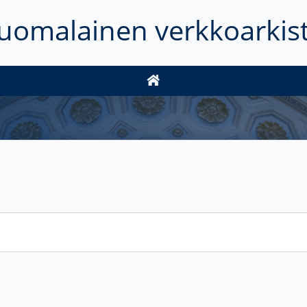
uomalainen verkkoarkis