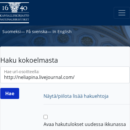
Suomeksi
―
På svenska
―
In English
Haku kokoelmasta
Hae url-osoitteella:
Näytä/piilota lisää hakuehtoja
Avaa hakutulokset uudessa ikkunassa