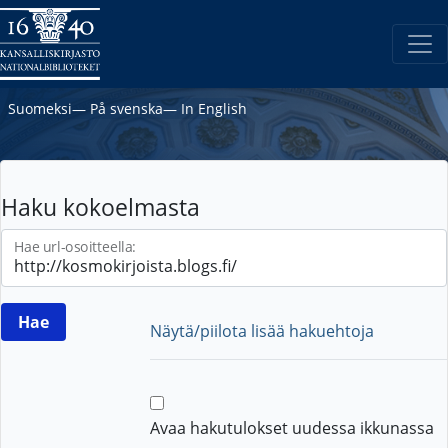
Suomeksi
―
På svenska
―
In English
Haku kokoelmasta
Hae url-osoitteella:
Näytä/piilota lisää hakuehtoja
Avaa hakutulokset uudessa ikkunassa