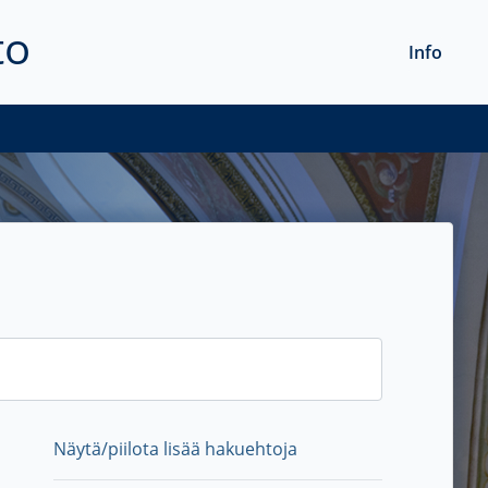
to
Info
Näytä/piilota lisää hakuehtoja