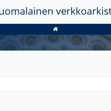
uomalainen verkkoarkis