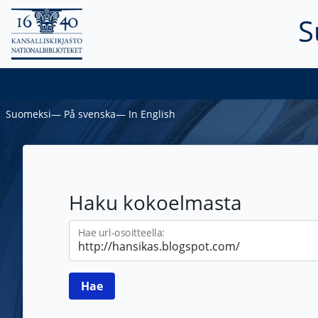
S
Suomeksi
―
På svenska
―
In English
Haku kokoelmasta
Hae url-osoitteella: