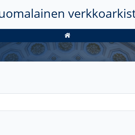
uomalainen verkkoarkis