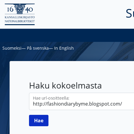
S
Suomeksi
―
På svenska
―
In English
Haku kokoelmasta
Hae url-osoitteella: