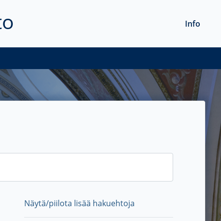
to
Info
Näytä/piilota lisää hakuehtoja