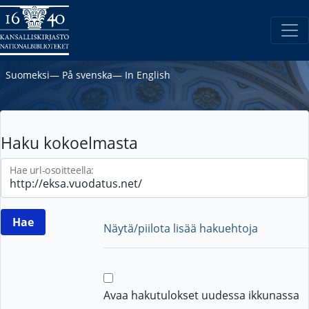
Suomeksi
―
På svenska
―
In English
Haku kokoelmasta
Hae url-osoitteella:
Näytä/piilota lisää hakuehtoja
Avaa hakutulokset uudessa ikkunassa