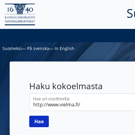
S
Suomeksi
―
På svenska
―
In English
Haku kokoelmasta
Hae url-osoitteella: