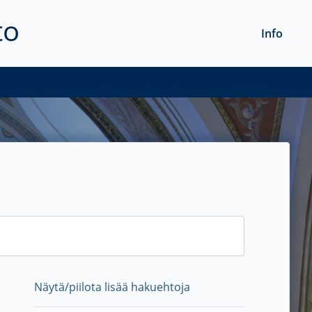
to
Info
Näytä/piilota lisää hakuehtoja