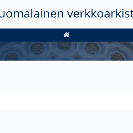
uomalainen verkkoarkis