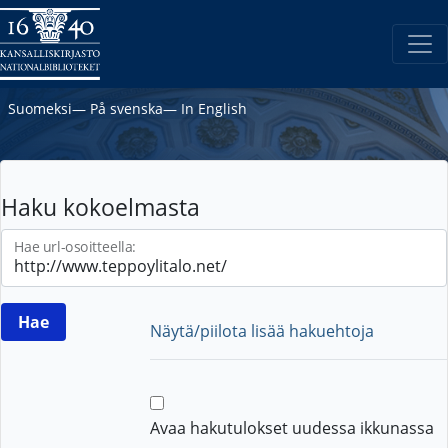
Suomeksi
―
På svenska
―
In English
Haku kokoelmasta
Hae url-osoitteella:
Näytä/piilota lisää hakuehtoja
Avaa hakutulokset uudessa ikkunassa