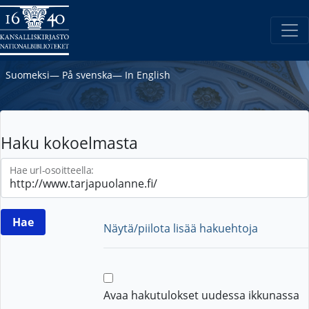
Suomeksi
―
På svenska
―
In English
Haku kokoelmasta
Hae url-osoitteella:
Näytä/piilota lisää hakuehtoja
Avaa hakutulokset uudessa ikkunassa