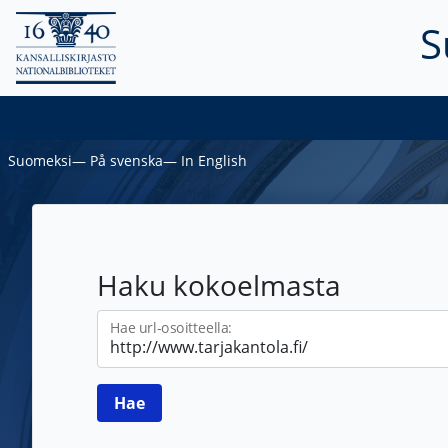
S
Suomeksi
―
På svenska
―
In English
Haku kokoelmasta
Hae url-osoitteella: