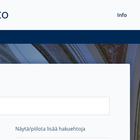
to
Info
Näytä/piilota lisää hakuehtoja