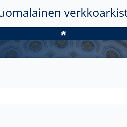
uomalainen verkkoarkis