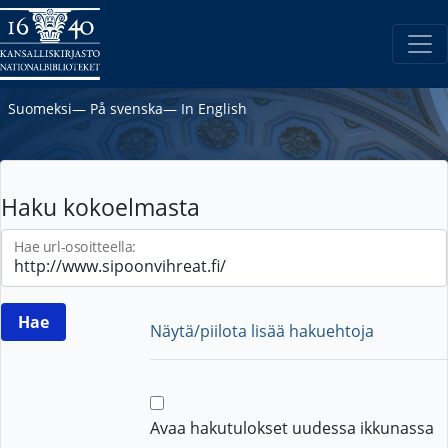
Suomeksi
―
På svenska
―
In English
Haku kokoelmasta
Hae url-osoitteella:
Näytä/piilota lisää hakuehtoja
Avaa hakutulokset uudessa ikkunassa