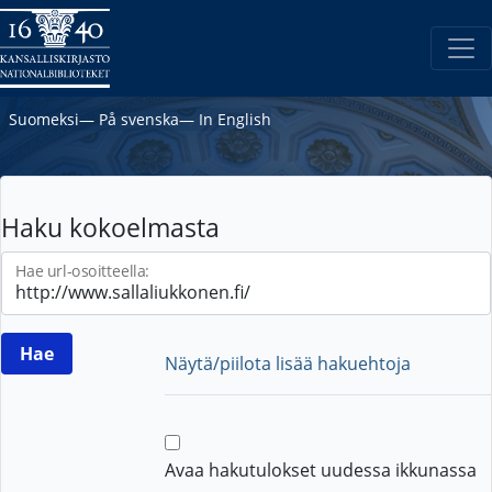
Suomeksi
―
På svenska
―
In English
Haku kokoelmasta
Hae url-osoitteella:
Näytä/piilota lisää hakuehtoja
Avaa hakutulokset uudessa ikkunassa