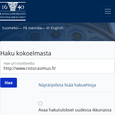
Suomeksi
―
På svenska
―
In English
Haku kokoelmasta
Hae url-osoitteella:
Näytä/piilota lisää hakuehtoja
Avaa hakutulokset uudessa ikkunassa