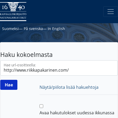
Suomeksi
―
På svenska
―
In English
Haku kokoelmasta
Hae url-osoitteella:
Näytä/piilota lisää hakuehtoja
Avaa hakutulokset uudessa ikkunassa