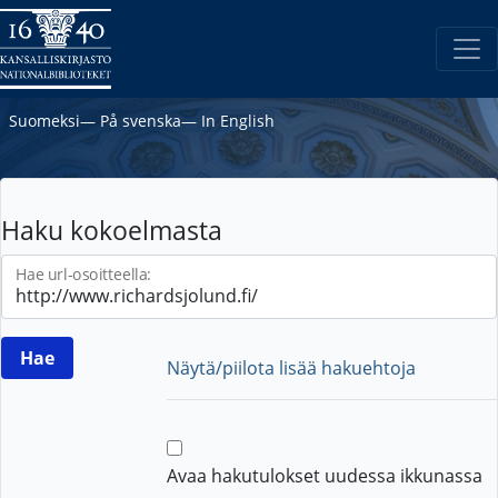
Suomeksi
―
På svenska
―
In English
Haku kokoelmasta
Hae url-osoitteella:
Näytä/piilota lisää hakuehtoja
Avaa hakutulokset uudessa ikkunassa