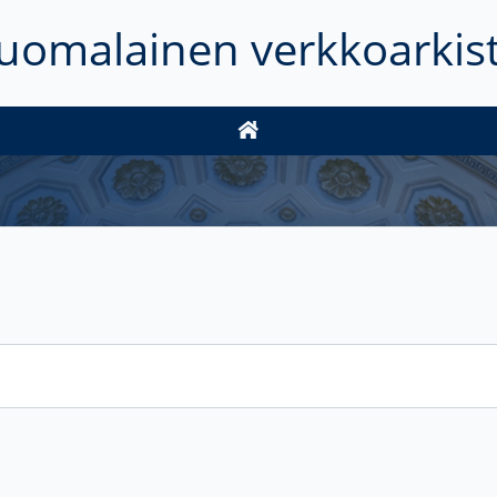
uomalainen verkkoarkis