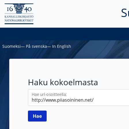
S
Suomeksi
―
På svenska
―
In English
Haku kokoelmasta
Hae url-osoitteella: