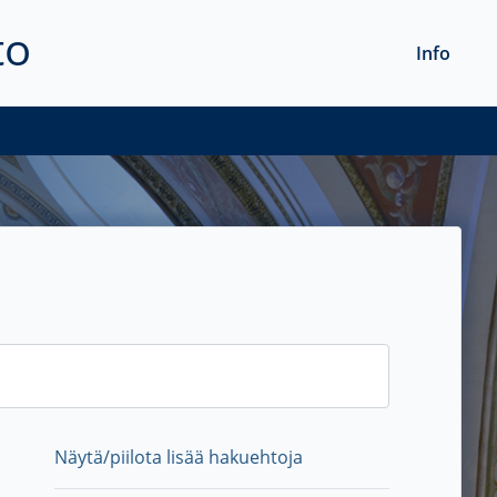
to
Info
Näytä/piilota lisää hakuehtoja