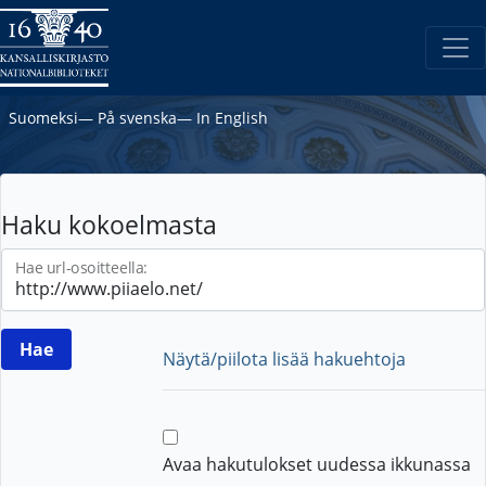
Suomeksi
―
På svenska
―
In English
Haku kokoelmasta
Hae url-osoitteella:
Näytä/piilota lisää hakuehtoja
Avaa hakutulokset uudessa ikkunassa